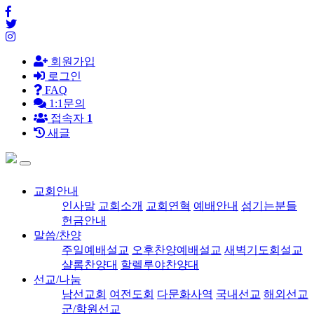
회원가입
로그인
FAQ
1:1문의
접속자
1
새글
교회안내
인사말
교회소개
교회연혁
예배안내
섬기는분들
헌금안내
말씀/찬양
주일예배설교
오후찬양예배설교
새벽기도회설교
샬롬찬양대
할렐루야찬양대
선교/나눔
남선교회
여전도회
다문화사역
국내선교
해외선교
군/학원선교