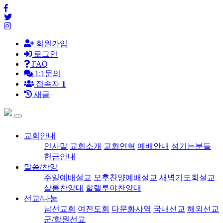
회원가입
로그인
FAQ
1:1문의
접속자
1
새글
교회안내
인사말
교회소개
교회연혁
예배안내
섬기는분들
헌금안내
말씀/찬양
주일예배설교
오후찬양예배설교
새벽기도회설교
샬롬찬양대
할렐루야찬양대
선교/나눔
남선교회
여전도회
다문화사역
국내선교
해외선교
군/학원선교