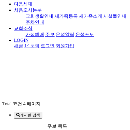
다음세대
처음오시는분
교회생활안내
새가족등록
새가족소개
시설물안내
주차안내
교회소식
가정예배
주보
은성알림
은성포토
LOGIN
새글
1:1문의
로그인
회원가입
Total 95건
4 페이지
게시판 검색
주보 목록