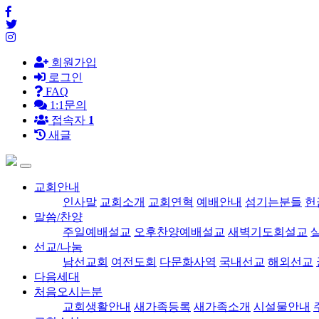
회원가입
로그인
FAQ
1:1문의
접속자
1
새글
교회안내
인사말
교회소개
교회연혁
예배안내
섬기는분들
헌
말씀/찬양
주일예배설교
오후찬양예배설교
새벽기도회설교
선교/나눔
남선교회
여전도회
다문화사역
국내선교
해외선교
다음세대
처음오시는분
교회생활안내
새가족등록
새가족소개
시설물안내