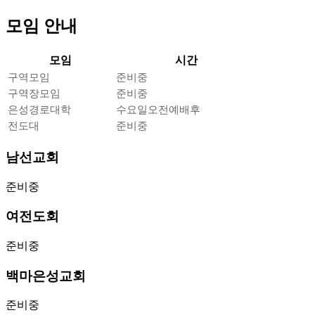
모임 안내
모임
시간
구역모임
준비중
구역장모임
준비중
은성경로대학
수요일오전예배후
전도대
준비중
남선교회
준비중
여전도회
준비중
백마은성교회
준비중