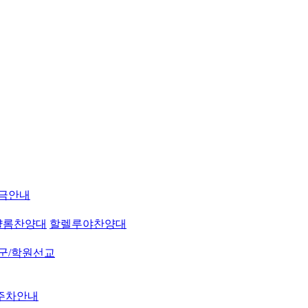
금안내
샬롬찬양대
할렐루야찬양대
군/학원선교
주차안내