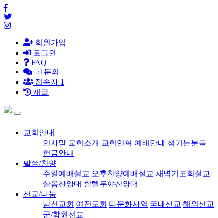
회원가입
로그인
FAQ
1:1문의
접속자
1
새글
교회안내
인사말
교회소개
교회연혁
예배안내
섬기는분들
헌금안내
말씀/찬양
주일예배설교
오후찬양예배설교
새벽기도회설교
샬롬찬양대
할렐루야찬양대
선교/나눔
남선교회
여전도회
다문화사역
국내선교
해외선교
군/학원선교